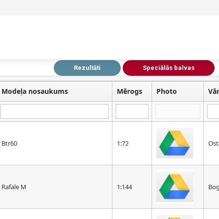
Rezultāti
Speciālās balvas
Modeļa nosaukums
Mērogs
Photo
Vā
Btr60
1:72
Ost
Rafale M
1:144
Bog