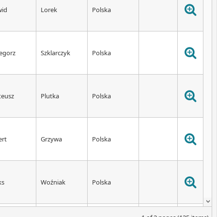
wid
Lorek
Polska
egorz
Szklarczyk
Polska
eusz
Plutka
Polska
ert
Grzywa
Polska
ks
Woźniak
Polska