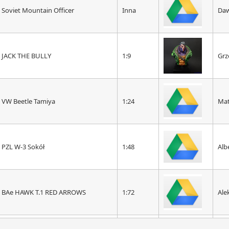
Soviet Mountain Officer
Inna
Da
JACK THE BULLY
1:9
Grz
VW Beetle Tamiya
1:24
Mat
PZL W-3 Sokół
1:48
Alb
BAe HAWK T.1 RED ARROWS
1:72
Ale