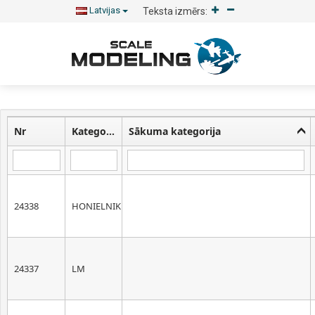
Latvijas
Teksta izmērs:
Nr
Kategorijas kods
Sākuma kategorija
24338
HONIELNIK
24337
LM