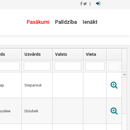
|
Pasākumi
Palīdzība
Ienākt
rds
Uzvārds
Valsts
Vieta
ap
Stepaniuk
usław
Dziubek