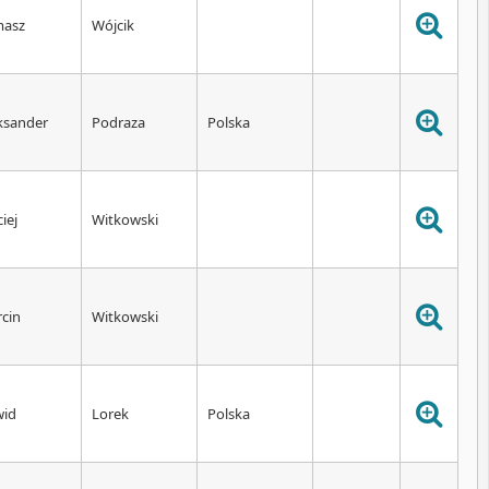
masz
Wójcik
ksander
Podraza
Polska
iej
Witkowski
cin
Witkowski
wid
Lorek
Polska