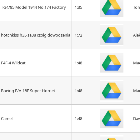
T-34/85 Model 1944 No.174 Factory
1:35
To
hotchkiss h35 sa38 czołg dowodzenia
1:72
Ale
F4F-4 Wildcat
1:48
Mac
Boeing F/A-18F Super Hornet
1:48
Mar
Camel
1:48
Da