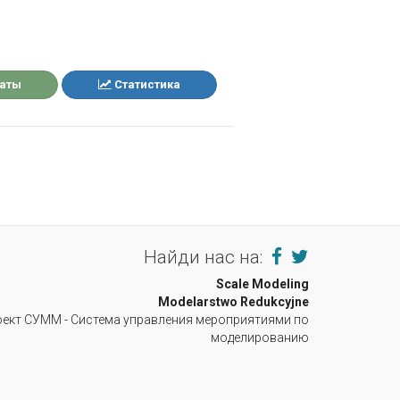
таты
Статистика
Найди нас на:
Scale Modeling
Modelarstwo Redukcyjne
ект СУММ - Система управления мероприятиями по
моделированию