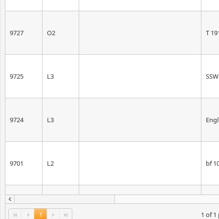
9727
O2
T 19
9725
L3
SSW 
9724
L3
Engl
9701
L2
bf 1
9691
L6
AH-1
1
1 of 1