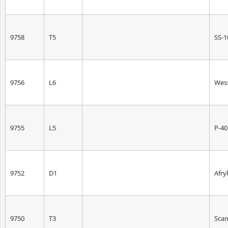
9758
T5
SS-1
9756
L6
Wes
9755
L5
P-40
9752
D1
Afry
9750
T3
Sca