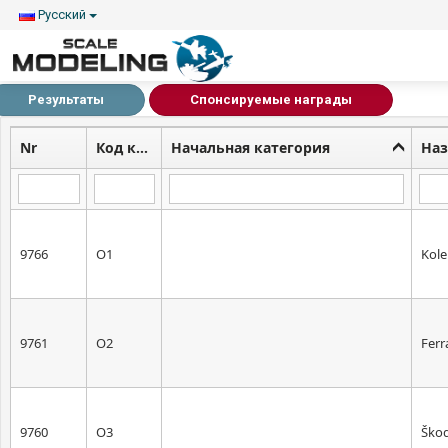
Русский
Результаты
Спонсируемые награды
Nr
Код категории
Начальная категория
Наз
9766
O1
Kole
9761
O2
Ferr
9760
O3
Škod