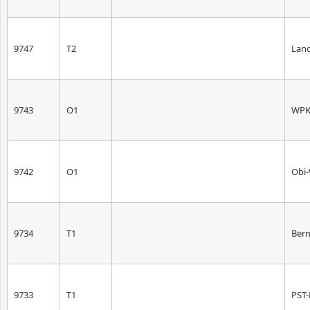
9747
T2
Land
9743
O1
WPK-
9742
O1
Obi-
9734
T1
Ber
9733
T1
PST-