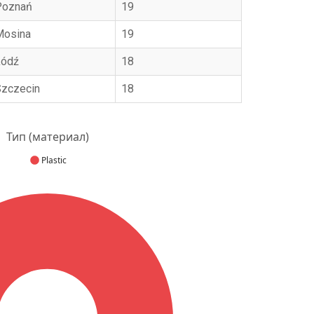
Poznań
19
Mosina
19
Łódź
18
Szczecin
18
Тип (материал)
Plastic