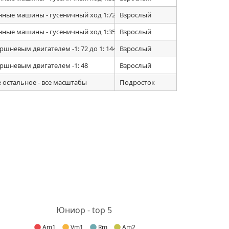
нные машины - гусеничный ход 1:72
Взрослый
a
нные машины - гусеничный ход 1:35
Взрослый
оршневым двигателем -1: 72 до 1: 144
Взрослый
оршневым двигателем -1: 48
Взрослый
е остальное - все масштабы
Подросток
Юниор - top 5
Am1
Vm1
Rm
Am2