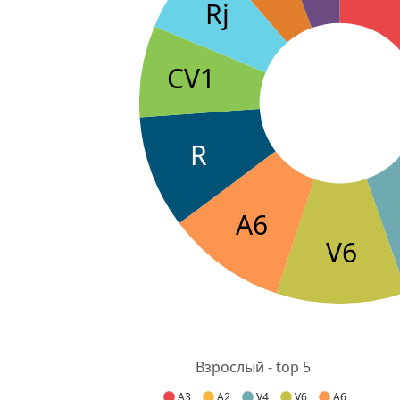
Rj
CV1
R
A6
V6
Взрослый - top 5
A3
A2
V4
V6
A6