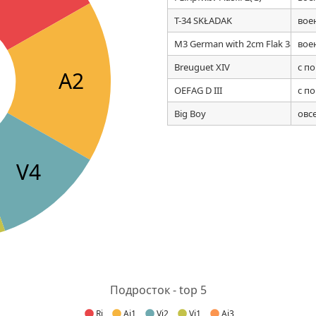
T-34 SKŁADAK
вое
M3 German with 2cm Flak 38 Afric
вое
Breuguet XIV
с п
A2
OEFAG D III
с п
Big Boy
овс
V4
Подросток - top 5
Rj
Aj1
Vj2
Vj1
Aj3