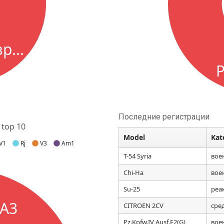
р...
P
Последние регистрации
top 10
Model
Kat
V1
Rj
V3
Am1
T-54 Syria
вое
Chi-Ha
вое
Su-25
реак
A3
CITROEN 2CV
сре
Pz.Kpfw.IV Ausf.F2(G)
вое