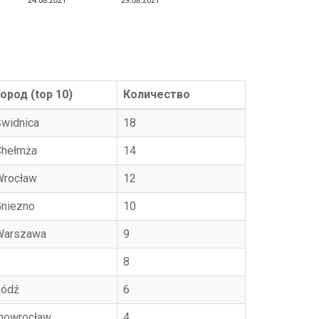
Город (top 10)
Количество
Świdnica
18
Chełmża
14
Wrocław
12
Gniezno
10
Warszawa
9
?
8
Łódź
6
Inowrocław
4