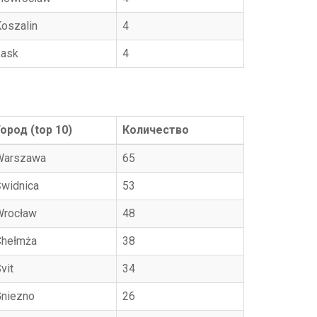
oszalin
4
Łask
4
Город (top 10)
Количество
Warszawa
65
Świdnica
53
Wrocław
48
Chełmża
38
vit
34
Gniezno
26