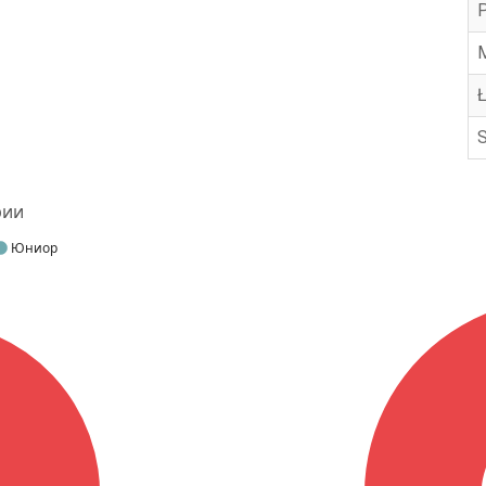
рии
Юниор