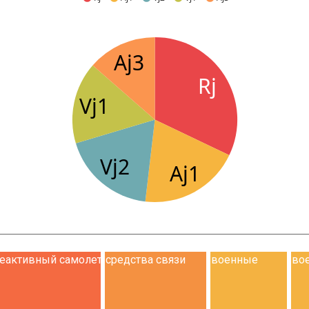
Aj3
Rj
Vj1
Vj2
Aj1
еактивный самолет
средства связи
военные
во
1: 72 до 1: 144
(гражданские) все
машины-
ма
масштабы
колесные 1:72
ко
1:3