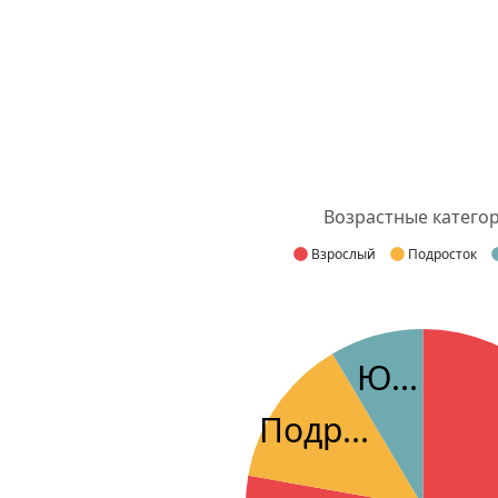
Возрастные катего
Взрослый
Подросток
Ю...
Подр...