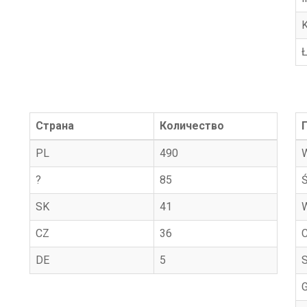
K
Страна
Количество
PL
490
?
85
SK
41
CZ
36
DE
5
S