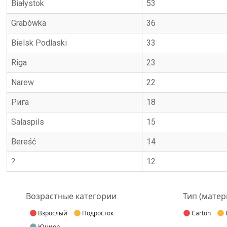
Białystok
53
Grabówka
36
Bielsk Podlaski
33
Riga
23
Narew
22
Рига
18
Salaspils
15
Bereść
14
?
12
Возрастные категории
Тип (матер
Взрослый
Подросток
Carton
Юниор