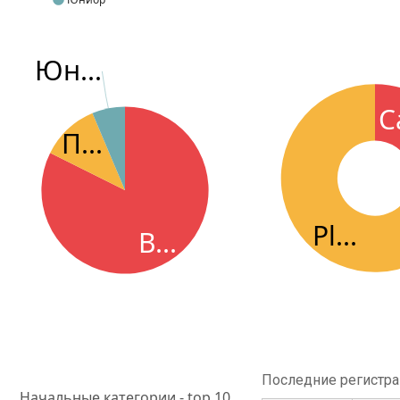
Юн...
Ca
П...
Pl...
В...
Последние регистр
Начальные категории - top 10