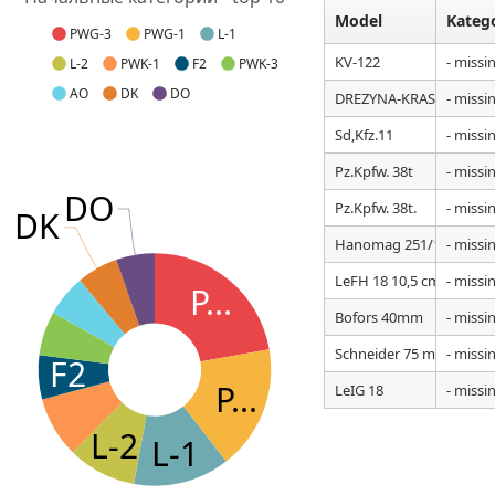
Model
Kateg
PWG-3
PWG-1
L-1
KV-122
- missi
L-2
PWK-1
F2
PWK-3
AO
DK
DO
DREZYNA-KRASNAJA ZV
- missi
Sd,Kfz.11
- missi
Pz.Kpfw. 38t
- missi
DO
Pz.Kpfw. 38t.
- missi
DK
Hanomag 251/1 Ausf. A
- missi
LeFH 18 10,5 cm
- missi
P...
Bofors 40mm
- missi
Schneider 75 mm
- missi
F2
P...
LeIG 18
- missi
L-2
L-1