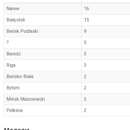
Narew
16
Białystok
15
Bielsk Podlaski
9
?
5
Bereść
3
Riga
3
Bielsko-Biała
2
Bytom
2
Mińsk Mazowiecki
2
Pełkinie
2