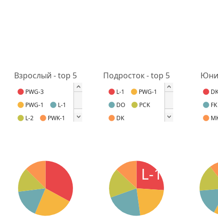
Взрослый - top 5
Подросток - top 5
Юнио
PWG-3
L-1
PWG-1
D
PWG-1
L-1
DO
PCK
FK
L-2
PWK-1
DK
M
L-1