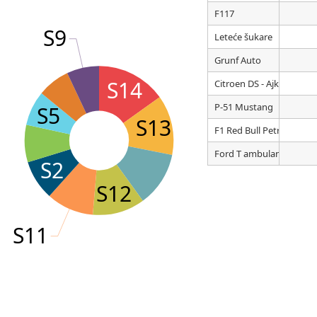
F117
S9
Leteće šukare
Grunf Auto
S14
Citroen DS - Ajkula
P-51 Mustang
S5
S13
F1 Red Bull Petronas
Ford T ambulance
S2
S12
S11