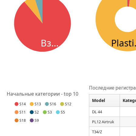
Plasti.
Вз...
Последние регистр
Начальные категории - top 10
Model
Kateg
S14
S13
S16
S12
DL 44
S11
S2
S3
S5
S18
S9
PL12 Airtruk
T34/Z