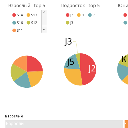
Взрослый - top 5
Подросток - top 5
Юнио
S14
S13
J2
J1
J5
S16
S12
J3
S11
J3
K
J5
J2
Взрослый
Взрослый
-