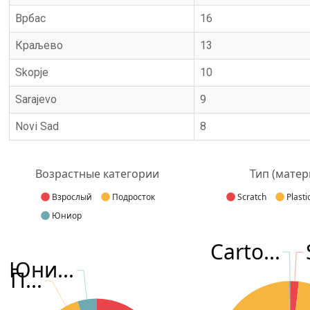
Врбас
16
Краљево
13
Skopje
10
Sarajevo
9
Novi Sad
8
Возрастные категории
Тип (матер
Взрослый
Подросток
Scratch
Plasti
Юниор
Carto...
Юни...
П...