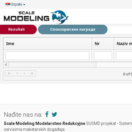
Srpski
Rezultati
Спонзорисане награде
Ime
Nr
Naziv 
No records to display
0 of 
Nađite nas na:
Scale Modeling
Modelarstwo Redukcyjne
SUSMD projekat - Sistem 
servisima maketarskih događaja