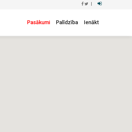
|
Pasākumi
Palīdzība
Ienākt