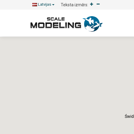
Latvijas
Teksta izmērs:
Świd