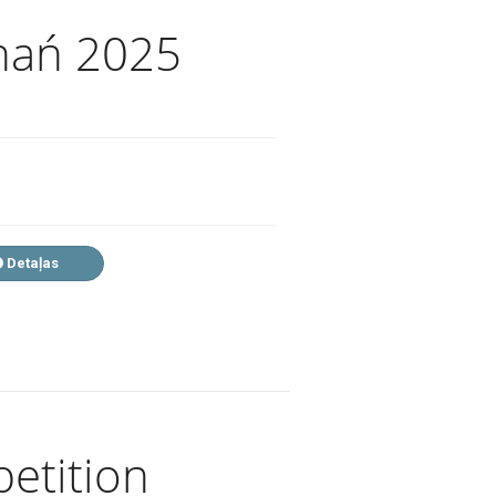
nań 2025
Detaļas
etition