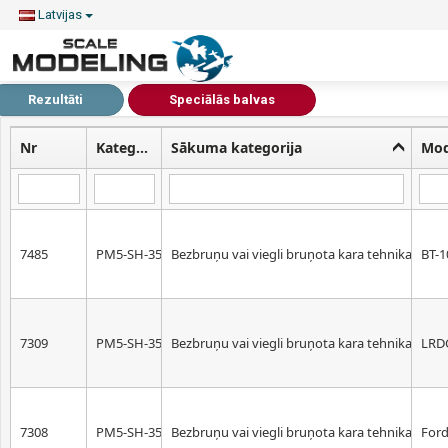
Latvijas
Rezultāti
Speciālās balvas
Nr
Kategorijas kods
Sākuma kategorija
Mod
7485
PM5-SH-35
Bezbruņu vai viegli bruņota kara tehnika. Mēr
BT-1
7309
PM5-SH-35
Bezbruņu vai viegli bruņota kara tehnika. Mēr
LRD
7308
PM5-SH-35
Bezbruņu vai viegli bruņota kara tehnika. Mēr
Ford