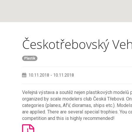
Českotřebovský Veh
Plastik
10.11.2018
-
10.11.2018
Veřejná výstava a soutěž nejen plastikových modelů pr
organized by scale modelers club Česká Třebová. On V
categories (planes, AfV, dioramas, ships etc.). Models 
are applied. There are several special trophies. You c
competition and this is highly recommended!